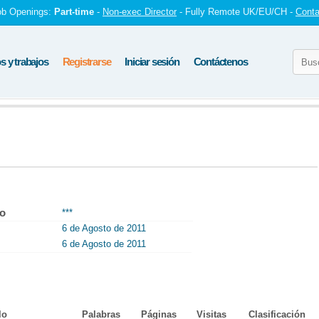
ob Openings:
Part-time
-
Non-exec Director
- Fully Remote UK/EU/CH -
Conta
 y trabajos
Registrarse
Iniciar sesión
Contáctenos
to
***
6 de Agosto de 2011
6 de Agosto de 2011
lo
Palabras
Páginas
Visitas
Clasificación