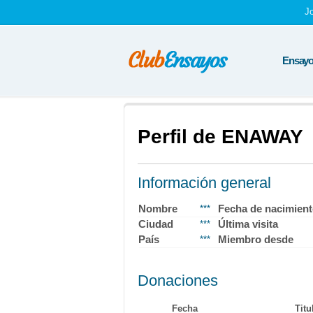
J
Ensayos
Perfil de ENAWAY
Información general
Nombre
Fecha de nacimien
***
Ciudad
Última visita
***
País
Miembro desde
***
Donaciones
Fecha
Titu