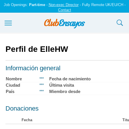
Job Openings:
Part-time
-
Non-exec Director
- Fully Remote UK/EU/CH -
Contact
Ensayos y trabajos
Perfil de ElleHW
Registrarse
Iniciar sesión
Información general
Contáctenos
Nombre
Fecha de nacimiento
***
Ciudad
Última visita
***
País
Miembro desde
***
Donaciones
Fecha
Tit