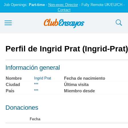
Job Openings:
Part-time
-
Non-exec Director
- Fully Remote UK/EU/CH -
Contact
Ensayos y trabajos
Perfil de Ingrid Prat (Ingrid-Prat)
Registrarse
Iniciar sesión
Información general
Contáctenos
Nombre
Fecha de nacimiento
Ingrid Prat
Ciudad
Última visita
***
País
Miembro desde
***
Donaciones
Fecha