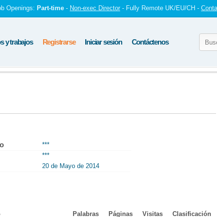
ob Openings:
Part-time
-
Non-exec Director
- Fully Remote UK/EU/CH -
Conta
 y trabajos
Registrarse
Iniciar sesión
Contáctenos
to
***
***
20 de Mayo de 2014
o
Palabras
Páginas
Visitas
Clasificación