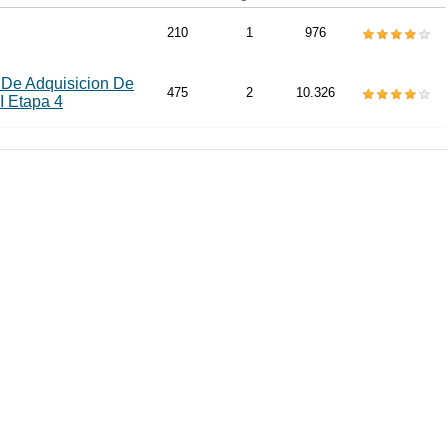
210
1
976
 De Adquisicion De
475
2
10.326
I Etapa 4