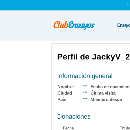
J
Ensayos
Perfil de JackyV_2
Información general
Nombre
Fecha de nacimien
***
Ciudad
Última visita
***
País
Miembro desde
***
Donaciones
Fecha
Titul