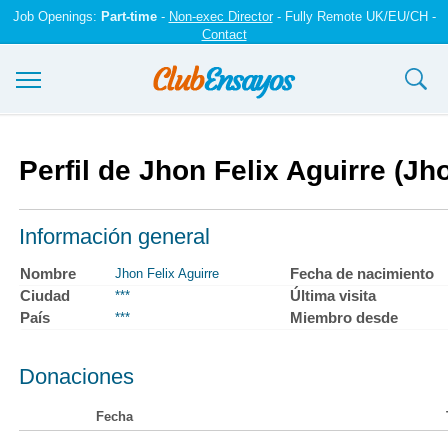
Job Openings:
Part-time
-
Non-exec Director
- Fully Remote UK/EU/CH -
Contact
Ensayos y trabajos
Perfil de Jhon Felix Aguirre (Jh
Registrarse
Iniciar sesión
Información general
Contáctenos
Nombre
Fecha de nacimiento
Jhon Felix Aguirre
Ciudad
Última visita
***
País
Miembro desde
***
Donaciones
Fecha