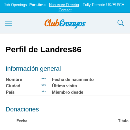
Job Openings:
Part-time
-
Non-exec Director
- Fully Remote UK/EU/CH -
Contact
Ensayos y trabajos
Perfil de Landres86
Registrarse
Iniciar sesión
Información general
Contáctenos
Nombre
Fecha de nacimiento
***
Ciudad
Última visita
***
País
Miembro desde
***
Donaciones
Fecha
Titulo