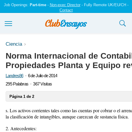
Job Openings:
Part-time
-
Non-exec Director
- Fully Remote UK/EU/CH -
Contact
Ensayos y trabajos
Ciencia
Norma Internacional de Contabi
Registrarse
Propiedades Planta y Equipo re
Iniciar sesión
Landres86
6 de Julio de 2014
Contáctenos
295 Palabras
367 Visitas
Página 1 de 2
s. Los activos corrientes tales como las cuentas por cobrar o el arr
la clasificación de intangibles, aunque carezcan de sustancia física.
2. Antecedentes: