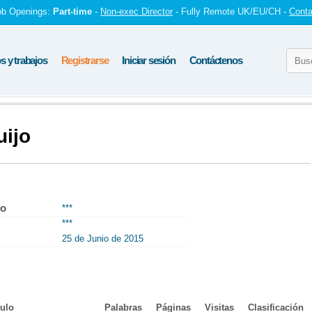
ob Openings:
Part-time
-
Non-exec Director
- Fully Remote UK/EU/CH -
Conta
 y trabajos
Registrarse
Iniciar sesión
Contáctenos
uijo
to
***
***
25 de Junio de 2015
tulo
Palabras
Páginas
Visitas
Clasificación