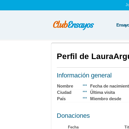
J
Ensayos
Perfil de LauraArg
Información general
Nombre
Fecha de nacimien
***
Ciudad
Última visita
***
País
Miembro desde
***
Donaciones
Fecha
Ti