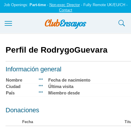
Job Openings:
Part-time
-
Non-exec Director
- Fully Remote UK/EU/CH -
Contact
Ensayos y trabajos
Perfil de RodrygoGuevara
Registrarse
Iniciar sesión
Información general
Contáctenos
Nombre
Fecha de nacimiento
***
Ciudad
Última visita
***
País
Miembro desde
***
Donaciones
Fecha
Tit