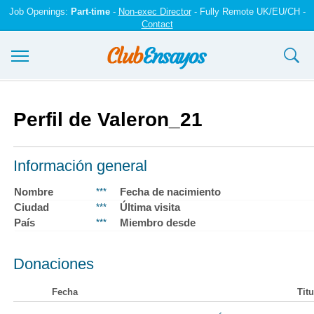
Job Openings:
Part-time
-
Non-exec Director
- Fully Remote UK/EU/CH -
Contact
Ensayos y trabajos
Perfil de Valeron_21
Registrarse
Iniciar sesión
Información general
Contáctenos
Nombre
Fecha de nacimiento
***
Ciudad
Última visita
***
País
Miembro desde
***
Donaciones
Fecha
Titu