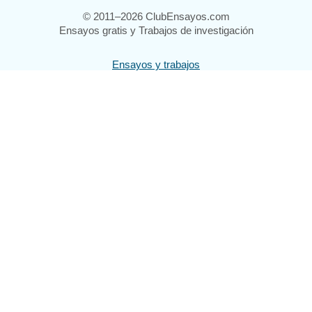
© 2011–2026 ClubEnsayos.com
Ensayos gratis y Trabajos de investigación
Ensayos y trabajos
Registrarse
Iniciar sesión
Ayuda
Contáctenos
Mapa del sitio
Política de privacidad
Términos de servicio