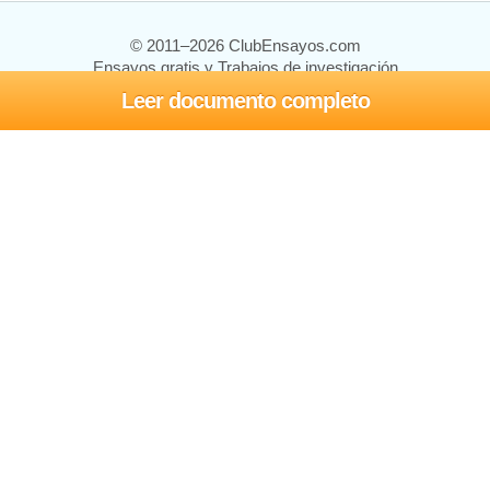
© 2011–2026 ClubEnsayos.com
Ensayos gratis y Trabajos de investigación
Leer documento completo
Ensayos y trabajos
Registrarse
Iniciar sesión
Ayuda
Contáctenos
Mapa del sitio
Política de privacidad
Términos de servicio