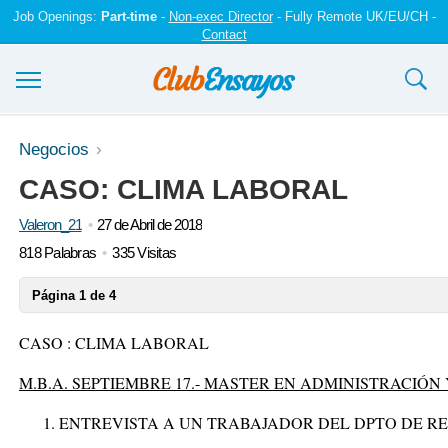
Job Openings:
Part-time
-
Non-exec Director
- Fully Remote UK/EU/CH -
Contact
Ensayos y trabajos
Negocios
CASO: CLIMA LABORAL
Registrarse
Valeron_21
27 de Abril de 2018
Iniciar sesión
818 Palabras
335 Visitas
Contáctenos
Página 1 de 4
CASO : CLIMA LABORAL
M.B.A. SEPTIEMBRE 17.- MASTER EN ADMINISTRACIÓN
ENTREVISTA A UN TRABAJADOR DEL DPTO DE R