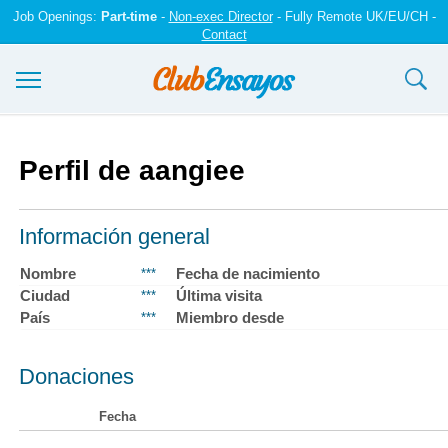
Job Openings:
Part-time
-
Non-exec Director
- Fully Remote UK/EU/CH -
Contact
Ensayos y trabajos
Perfil de aangiee
Registrarse
Iniciar sesión
Información general
Contáctenos
Nombre
Fecha de nacimiento
***
Ciudad
Última visita
***
País
Miembro desde
***
Donaciones
Fecha