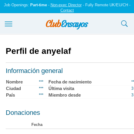
Job Openings:
Part-time
-
Non-exec Director
- Fully Remote UK/EU/CH -
Contact
Ensayos y trabajos
Perfil de anyelaf
Registrarse
Iniciar sesión
Información general
Contáctenos
Nombre
Fecha de nacimiento
***
*
Ciudad
Última visita
***
3
País
Miembro desde
***
3
Donaciones
Fecha