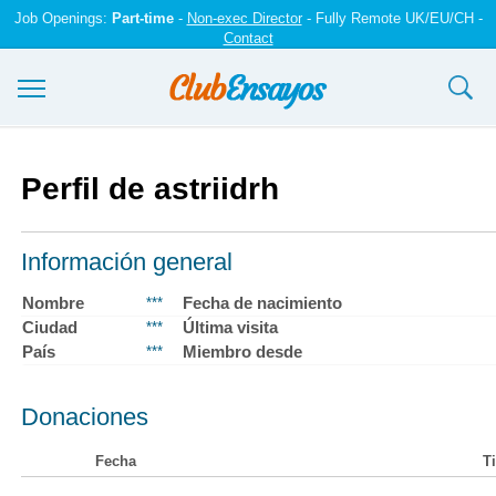
Job Openings:
Part-time
-
Non-exec Director
- Fully Remote UK/EU/CH -
Contact
Ensayos y trabajos
Perfil de astriidrh
Registrarse
Iniciar sesión
Información general
Contáctenos
Nombre
Fecha de nacimiento
***
Ciudad
Última visita
***
País
Miembro desde
***
Donaciones
Fecha
Ti