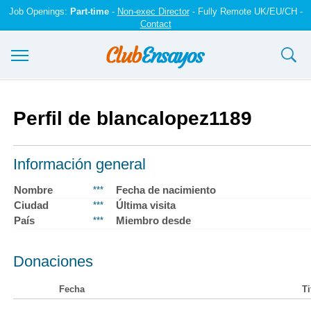
Job Openings:
Part-time
-
Non-exec Director
- Fully Remote UK/EU/CH -
Contact
Ensayos y trabajos
Perfil de blancalopez1189
Registrarse
Iniciar sesión
Información general
Contáctenos
Nombre
Fecha de nacimiento
***
Ciudad
Última visita
***
País
Miembro desde
***
Donaciones
Fecha
Ti