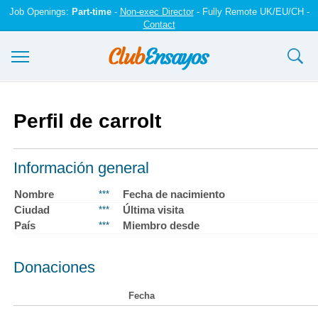
Job Openings:
Part-time
-
Non-exec Director
- Fully Remote UK/EU/CH -
Contact
Ensayos y trabajos
Perfil de carrolt
Registrarse
Iniciar sesión
Información general
Contáctenos
Nombre
Fecha de nacimiento
***
Ciudad
Última visita
***
País
Miembro desde
***
Donaciones
Fecha