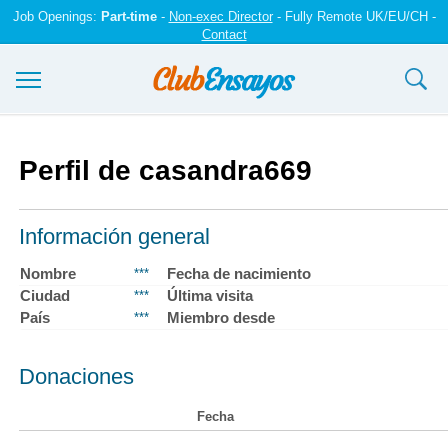
Job Openings:
Part-time
-
Non-exec Director
- Fully Remote UK/EU/CH -
Contact
Ensayos y trabajos
Perfil de casandra669
Registrarse
Iniciar sesión
Información general
Contáctenos
Nombre
Fecha de nacimiento
***
Ciudad
Última visita
***
País
Miembro desde
***
Donaciones
Fecha