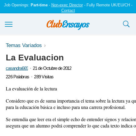
Job Openings:
Part-time
-
Non-exec Director
- Fully Remote UK/EU/CH -
Contact
Ensayos y trabajos
Temas Variados
La Evaluacion
Registrarse
casandra669
21 de Octubre de 2012
Iniciar sesión
226 Palabras
289 Visitas
Contáctenos
La evaluación de la lectura
Considero que es de suma importancia el tema sobre la lectura ya q
para la educación básica e incluso para una carrera profesional.
Se entendía que leer era el simple echo de entender signos y relaci
asegura que un alumno podrá comprender lo que cada texto indica o l