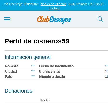
Job Openings:
Part-time
-
Non-exec Director
- Fully Remote UK/EU/CH -
Contact
Ensayos y trabajos
Perfil de cisneros59
Registrarse
Iniciar sesión
Información general
Contáctenos
Nombre
Fecha de nacimiento
***
**
Ciudad
Última visita
***
1
País
Miembro desde
***
1
Donaciones
Fecha