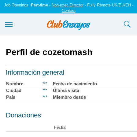
Job Openings:
Part-time
-
Non-exec Director
- Fully Remote UK/EU/CH -
Contact
Ensayos y trabajos
Perfil de cozetomash
Registrarse
Iniciar sesión
Información general
Contáctenos
Nombre
Fecha de nacimiento
***
Ciudad
Última visita
***
País
Miembro desde
***
Donaciones
Fecha