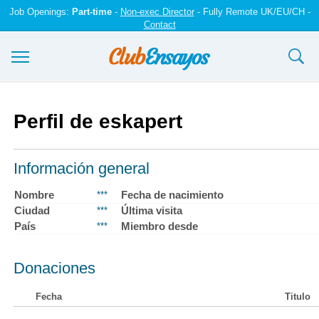
Job Openings:
Part-time
-
Non-exec Director
- Fully Remote UK/EU/CH -
Contact
Ensayos y trabajos
Perfil de eskapert
Registrarse
Iniciar sesión
Información general
Contáctenos
Nombre
Fecha de nacimiento
***
Ciudad
Última visita
***
País
Miembro desde
***
Donaciones
Fecha
Titulo