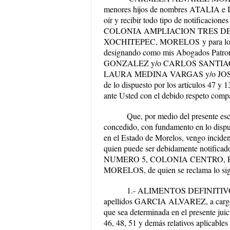
menores hijos de nombres ATALIA e 
oír y recibir todo tipo de notificacion
COLONIA AMPLIACION TRES DE
XOCHITEPEC, MORELOS
y para 
designando como mis Abogados Patron
GONZALEZ y/o CARLOS SANTIAG
LAURA MEDINA VARGAS y/o J
de lo dispuesto por los artículos 47 y 
ante Usted con el debido respeto comp
Que, por medio del presente escrito,
concedido, con fundamento en lo dispue
en el Estado de Morelos, vengo incide
quien puede ser debidamente notificad
NUMERO 5, COLONIA CENTRO, 
MORELOS
, de quien se reclama lo si
1.- ALIMENTOS DEFINITI
apellidos GARCIA ALVAREZ, a car
que sea determinada en el presente juici
46, 48, 51 y demás relativos aplicable