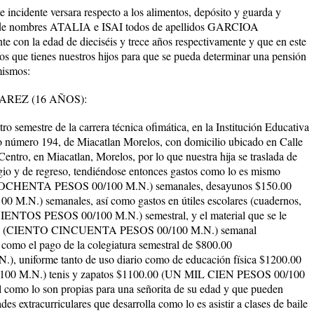
nte versara respecto a los alimentos, depósito y guarda y
os de nombres ATALIA e ISAI todos de apellidos GARCIOA
con la edad de dieciséis y trece años respectivamente y que en este
tos que tienes nuestros hijos para que se pueda determinar una pensión
mismos:
REZ (16 AÑOS):
re de la carrera técnica ofimática, en la Institución Educativa
 número 194, de Miacatlan Morelos, con domicilio ubicado en Calle
Centro, en Miacatlan, Morelos, por lo que nuestra hija se traslada de
gio y de regreso, tendiéndose entonces gastos como lo es mismo
O OCHENTA PESOS 00/100 M.N.) semanales, desayunos $150.00
.) semanales, así como gastos en útiles escolares (cuadernos,
IENTOS PESOS 00/100 M.N.) semestral, y el material que se le
50.00 (CIENTO CINCUENTA PESOS 00/100 M.N.) semanal
í como el pago de la colegiatura semestral de $800.00
niforme tanto de uso diario como de educación física $1200.00
 M.N.) tenis y zapatos $1100.00 (UN MIL CIEN PESOS 00/100
l como lo son propias para una señorita de su edad y que pueden
des extracurriculares que desarrolla como lo es asistir a clases de baile