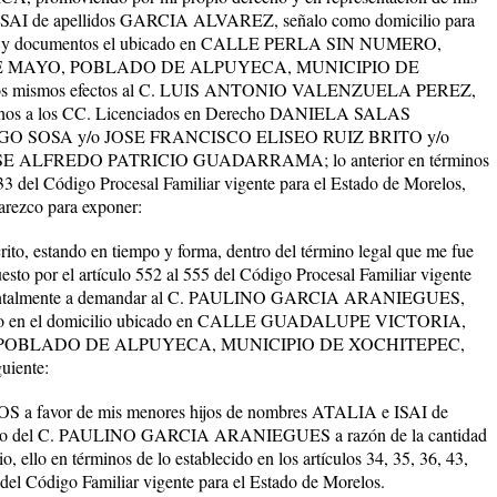
ISAI de apellidos GARCIA ALVAREZ, señalo como domicilio para
es y documentos el ubicado en
CALLE PERLA SIN NUMERO,
 MAYO, POBLADO DE ALPUYECA, MUNICIPIO DE
los mismos efectos al C. LUIS ANTONIO VALENZUELA PEREZ,
os a los CC. Licenciados en Derecho
DANIELA SALAS
O SOSA y/o JOSE FRANCISCO ELISEO RUIZ BRITO y/o
OSE ALFREDO PATRICIO GUADARRAMA
; lo anterior en términos
133 del Código Procesal Familiar vigente para el Estado de Morelos,
arezco para exponer:
 estando en tiempo y forma, dentro del término legal que me fue
sto por el artículo 552 al 555 del Código Procesal Familiar vigente
ntalmente a demandar al
C. PAULINO GARCIA ARANIEGUES
,
o en el domicilio ubicado en
CALLE GUADALUPE VICTORIA,
POBLADO DE ALPUYECA, MUNICIPIO DE XOCHITEPEC,
guiente:
VOS
a favor de mis menores hijos de nombres ATALIA e ISAI de
go del C. PAULINO GARCIA ARANIEGUES a razón de la cantidad
o, ello en términos de lo establecido en los artículos 34, 35, 36, 43,
s del Código Familiar vigente para el Estado de Morelos.