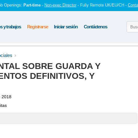
ob Openings:
Part-time
-
Non-exec Director
- Fully Remote UK/EU/CH -
Conta
 y trabajos
Registrarse
Iniciar sesión
Contáctenos
ciales
NTAL SOBRE GUARDA Y
ENTOS DEFINITIVOS, Y
e 2018
itas