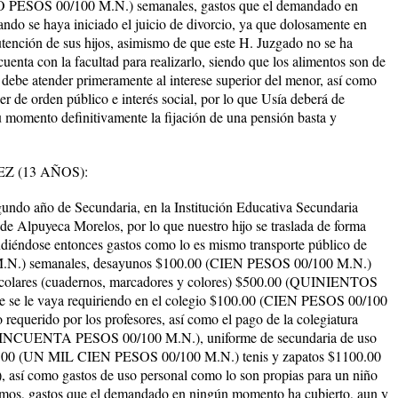
 PESOS 00/100 M.N.) semanales,
gastos que el demandado en
do se haya iniciado el juicio de divorcio, ya que dolosamente en
nción de sus hijos, asimismo de que este H. Juzgado no se ha
enta con la facultad para realizarlo, siendo que los alimentos son de
debe atender primeramente al interese superior del menor, así como
ser de orden público e interés social, por lo que Usía deberá de
u momento definitivamente la fijación de una pensión basta y
13 AÑOS):
 de Secundaria, en la Institución Educativa Secundaria
e Alpuyeca Morelos, por lo que nuestro hijo se traslada de forma
tendiéndose entonces gastos como lo es mismo transporte público de
.) semanales, desayunos $100.00 (CIEN PESOS 00/100 M.N.)
 escolares (cuadernos, marcadores y colores) $500.00 (QUINIENTOS
e se le vaya requiriendo en el colegio $100.00 (CIEN PESOS 00/100
requerido por los profesores, así como el pago de la colegiatura
NCUENTA PESOS 00/100 M.N.), uniforme de secundaria de uso
00.00 (UN MIL CIEN PESOS 00/100 M.N.) tenis y zapatos $1100.00
í como gastos de uso personal como lo son propias para un niño
smos,
gastos que el demandado en ningún momento ha cubierto, aun y