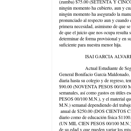
(zumba) $75.00 (SETENTA Y CINCO
ningún momento ha cubierto, aun y cuan
ningún momento ha asegurado la manute
pronunciado al respecto aun y cuando cu
primera necesidad, asimismo de que se 
de que el juicio que nos ocupa resulta 
determinar de forma provisional y en s
suficiente para nuestra menor hija
.
ISAI GARCIA ALVAREZ (
Actual Estudiante de Segundo año
General Bonifacio García Maldonado, d
diaria hasta su colegio y de regreso, 
$90.00 (NOVENTA PESOS 00/100 M.N
semanales, así como gastos en útiles
PESOS 00/100 M.N.), y el material qu
M.N.) semanal dependiendo del trabajo 
anual de $250.00 (DOS CIENTOS CI
diario como de educación física $11
(UN MIL CIEN PESOS 00/100 M.N.), as
de su edad y que pueden variar los mi