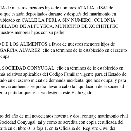
IA
de nuestros menores hijos de nombres ATALIA e ISAI de
e estarán depositados durante y después del matrimonio en
o ubicado en
CALLE LA PERLA SIN NUMERO, COLONIA
OBLADO DE ALPUYECA, MUNICIPIO DE XOCHITEPEC,
nuestros menores hijos con su padre.
 DE LOS ALIMENTOS
a favor de nuestros menores hijos de
GARCIA ALVAREZ, ello en términos de lo establecido en el escrito
ocupa.
A SOCIEDAD CONYUGAL,
ello en términos de lo establecido en
más relativos aplicables del Código Familiar vigente para el Estado de
cido en el escrito inicial de demanda incidental que nos ocupa, y para
previa audiencia se podrá llevar a cabo la liquidación de la sociedad
erito partidor que se sirva designar este H. Juzgado.
o del año de mil novecientos noventa y dos, contraje matrimonio civil
ociedad Conyugal, tal y como se acredita con copia certificada del
a en el libro 01 a foja 1, en la Oficialía del Registro Civil del