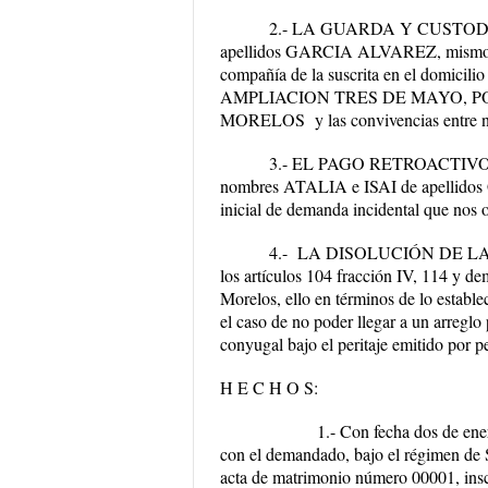
2.- LA GUARDA Y CUSTOD
apellidos GARCIA ALVAREZ, mismos qu
compañía de la suscrita en el domicili
AMPLIACION TRES DE MAYO, P
MORELOS
y las convivencias entre 
3.- EL PAGO RETROACTIVO
nombres ATALIA e ISAI de apellidos 
inicial de demanda incidental que nos 
4.-
LA DISOLUCIÓN DE L
los artículos 104 fracción IV, 114 y de
Morelos, ello en términos de lo estable
el caso de no poder llegar a un arreglo 
conyugal bajo el peritaje emitido por p
H E C H O S:
1.-
Con fecha dos de ener
con el demandado, bajo el régimen de S
acta de matrimonio número 00001, inscrit