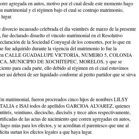
rre agregada en autos, motivo por el cual desde este momento hago
ión matrimonial y el régimen bajo el cual se contrajo matrimonio,
 lugar.
divorcio incausado celebrada el día veintitrés de marzo de la presente
o, fue declarado disuelto el vínculo matrimonial en el Resolutivo
eclaración de la Sociedad Conyugal de los consortes, por lo que en
que fue adquirido durante la vigencia del matrimonio lo fue la
 en
CALLE GUADALUPE VICTORIA, NUMERO 5, COLONIA
CA, MUNICIPIO DE XOCHITEPEC, MORELOS,
y que se
ciento para cada parte, ello debido al régimen en el cual estuvimos
ser así deberá de ser liquidado conforme al perito partidor que se sirva
ión matrimonial, fueron procreados cinco hijos de nombres LILSY
A e ISAI todos de apellidos GARCIOA ALVAREZ, quienes
titrés, veintiuno, dieciocho, dieciséis y trece años respectivamente,
rtificadas de las actas de nacimiento que corren agregadas en autos,
ago mías para los efectos, y se acreditan el parentesco que une al
cita surtan los efectos legales a que haya lugar.