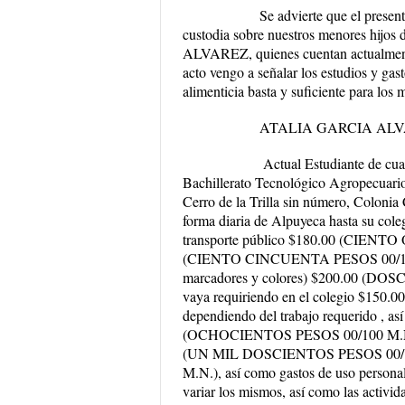
Se advierte que el presente incide
custodia sobre nuestros menores hij
ALVAREZ, quienes cuentan actualmente 
acto vengo a señalar los estudios y gas
alimenticia basta y suficiente para los 
ATALIA GARCIA ALVA
Actual Estudiante de cuatro semest
Bachillerato Tecnológico Agropecuario
Cerro de la Trilla sin número, Colonia 
forma diaria de Alpuyeca hasta su cole
transporte público $180.00 (CIENT
(CIENTO CINCUENTA PESOS 00/100 M.N
marcadores y colores) $200.00 (DOSC
vaya requiriendo en el colegio $1
dependiendo del trabajo requerido , as
(OCHOCIENTOS PESOS 00/100 M.N.), u
(UN MIL DOSCIENTOS PESOS 00/100
M.N.), así como gastos de uso persona
variar los mismos, así como las activida