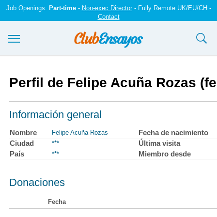
Job Openings:
Part-time
-
Non-exec Director
- Fully Remote UK/EU/CH -
Contact
Ensayos y trabajos
Perfil de Felipe Acuña Rozas (f
Registrarse
Iniciar sesión
Información general
Contáctenos
Nombre
Fecha de nacimiento
Felipe Acuña Rozas
Ciudad
Última visita
***
País
Miembro desde
***
Donaciones
Fecha