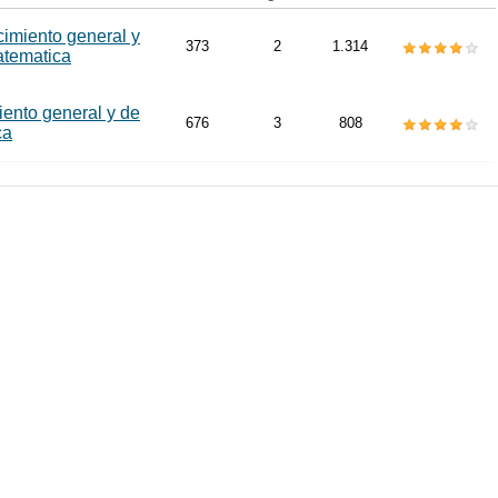
cimiento general y
373
2
1.314
atematica
ento general y de
676
3
808
ca