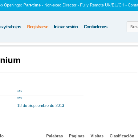
ob Openings:
Part-time
-
Non-exec Director
- Fully Remote UK/EU/CH -
Conta
 y trabajos
Registrarse
Iniciar sesión
Contáctenos
lenium
***
***
18 de Septiembre de 2013
lo
Palabras
Páginas
Visitas
Clasificación