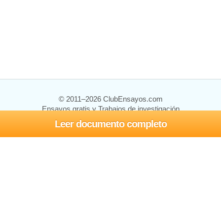
© 2011–2026 ClubEnsayos.com
Ensayos gratis y Trabajos de investigación
Leer documento completo
Ensayos y trabajos
Registrarse
Iniciar sesión
Ayuda
Contáctenos