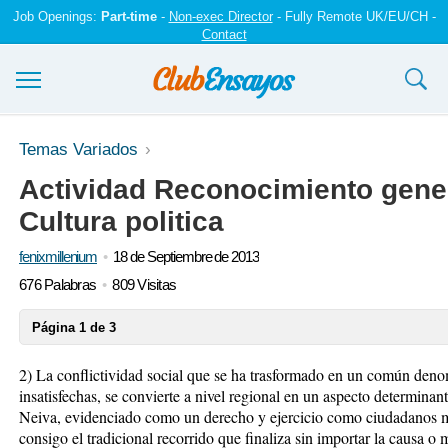
Job Openings:
Part-time
-
Non-exec Director
- Fully Remote UK/EU/CH -
Contact
Ensayos y trabajos
Temas Variados
Actividad Reconocimiento gener
Registrarse
Cultura politica
Iniciar sesión
fenixmillenium
18 de Septiembre de 2013
Contáctenos
676 Palabras
809 Visitas
Página 1 de 3
2) La conflictividad social que se ha trasformado en un común deno
insatisfechas, se convierte a nivel regional en un aspecto determinan
Neiva, evidenciado como un derecho y ejercicio como ciudadanos med
consigo el tradicional recorrido que finaliza sin importar la causa o m