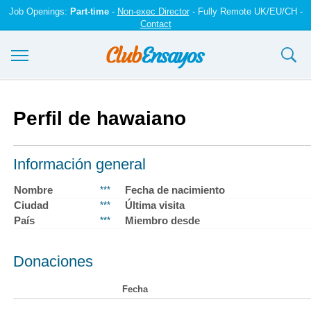
Job Openings:
Part-time
-
Non-exec Director
- Fully Remote UK/EU/CH -
Contact
Ensayos y trabajos
Perfil de hawaiano
Registrarse
Iniciar sesión
Información general
Contáctenos
Nombre
Fecha de nacimiento
***
Ciudad
Última visita
***
País
Miembro desde
***
Donaciones
Fecha