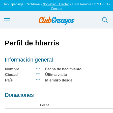
Job Openings:
Part-time
-
Non-exec Director
- Fully Remote UK/EU/CH -
Contact
Ensayos y trabajos
Perfil de hharris
Registrarse
Iniciar sesión
Información general
Contáctenos
Nombre
Fecha de nacimiento
***
Ciudad
Última visita
***
País
Miembro desde
***
Donaciones
Fecha