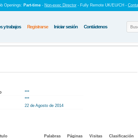
ob Openings:
Part-time
-
Non-exec Director
- Fully Remote UK/EU/CH -
Conta
 y trabajos
Registrarse
Iniciar sesión
Contáctenos
o
***
***
22 de Agosto de 2014
tulo
Palabras
Páginas
Visitas
Clasificación