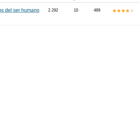
os del ser humano
2.292
10
489