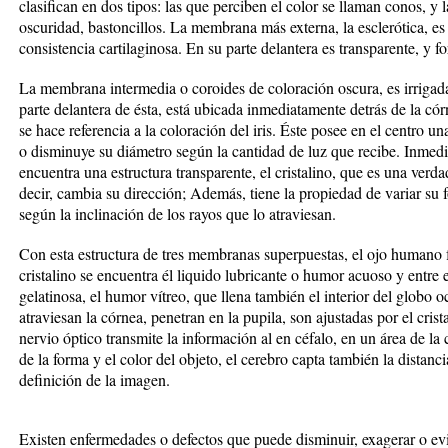
clasifican en dos tipos: las que perciben el color se llaman conos, y l
oscuridad, bastoncillos. La membrana más externa, la esclerótica, es 
consistencia cartilaginosa. En su parte delantera es transparente, y f
La membrana intermedia o coroides de coloración oscura, es irriga
parte delantera de ésta, está ubicada inmediatamente detrás de la córne
se hace referencia a la coloración del iris. Éste posee en el centro u
o disminuye su diámetro según la cantidad de luz que recibe. Inmediat
encuentra una estructura transparente, el cristalino, que es una verdade
decir, cambia su dirección; Además, tiene la propiedad de variar su fo
según la inclinación de los rayos que lo atraviesan.
Con esta estructura de tres membranas superpuestas, el ojo humano fo
cristalino se encuentra él liquido lubricante o humor acuoso y entre e
gelatinosa, el humor vítreo, que llena también el interior del globo o
atraviesan la córnea, penetran en la pupila, son ajustadas por el cristal
nervio óptico transmite la información al en céfalo, en un área de l
de la forma y el color del objeto, el cerebro capta también la distanc
definición de la imagen.
Existen enfermedades o defectos que puede disminuir, exagerar o evi