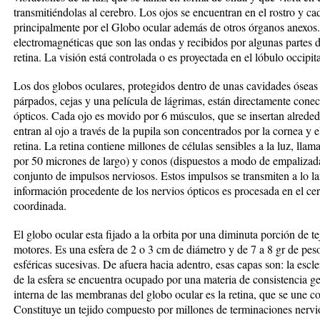
transmitiéndolas al cerebro. Los ojos se encuentran en el rostro y c
principalmente por el Globo ocular además de otros órganos anexos
electromagnéticas que son las ondas y recibidos por algunas partes 
retina. La visión está controlada o es proyectada en el lóbulo occipita
Los dos globos oculares, protegidos dentro de unas cavidades óseas 
párpados, cejas y una película de lágrimas, están directamente conec
ópticos. Cada ojo es movido por 6 músculos, que se insertan alreded
entran al ojo a través de la pupila son concentrados por la cornea y e
retina. La retina contiene millones de células sensibles a la luz, l
por 50 micrones de largo) y conos (dispuestos a modo de empalizada
conjunto de impulsos nerviosos. Estos impulsos se transmiten a lo la
información procedente de los nervios ópticos es procesada en el c
coordinada.
El globo ocular esta fijado a la orbita por una diminuta porción de t
motores. Es una esfera de 2 o 3 cm de diámetro y de 7 a 8 gr de pe
esféricas sucesivas. De afuera hacia adentro, esas capas son: la escleró
de la esfera se encuentra ocupado por una materia de consistencia 
interna de las membranas del globo ocular es la retina, que se une co
Constituye un tejido compuesto por millones de terminaciones nervio