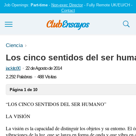
Job Openings:
Part-time
-
Non-exec Director
- Fully Remote UK/EU/CH -
Contact
Ensayos y trabajos
Ciencia
Los cinco sentidos del ser hu
Registrarse
jackito90
22 de Agosto de 2014
Iniciar sesión
2.292 Palabras
488 Visitas
Contáctenos
Página 1 de 10
“LOS CINCO SENTIDOS DEL SER HUMANO”
LA VISIÓN
La visión es la capacidad de distinguir los objetos y su entorno. El ó
vibraciones de la luz, que se lanza en forma de onda y que vibra en c