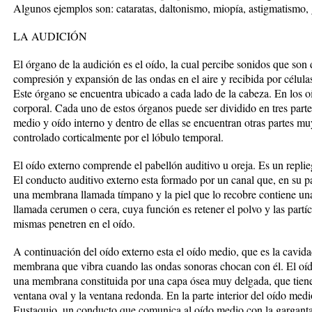
Algunos ejemplos son: cataratas, daltonismo, miopía, astigmatismo, g
LA AUDICIÓN
El órgano de la audición es el oído, la cual percibe sonidos que son
compresión y expansión de las ondas en el aire y recibida por células
Este órgano se encuentra ubicado a cada lado de la cabeza. En los oí
corporal. Cada uno de estos órganos puede ser dividido en tres partes
medio y oído interno y dentro de ellas se encuentran otras partes muy
controlado corticalmente por el lóbulo temporal.
El oído externo comprende el pabellón auditivo u oreja. Es un replieg
El conducto auditivo externo esta formado por un canal que, en su p
una membrana llamada tímpano y la piel que lo recobre contiene una
llamada cerumen o cera, cuya función es retener el polvo y las partícu
mismas penetren en el oído.
A continuación del oído externo esta el oído medio, que es la cavid
membrana que vibra cuando las ondas sonoras chocan con él. El oíd
una membrana constituida por una capa ósea muy delgada, que tiene d
ventana oval y la ventana redonda. En la parte interior del oído medio
Eustaquio, un conducto que comunica al oído medio con la garganta.