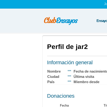
J
Ensayos
Perfil de jar2
Información general
Nombre
Fecha de nacimient
***
Ciudad
Última visita
***
País
Miembro desde
***
Donaciones
Fecha
Ti