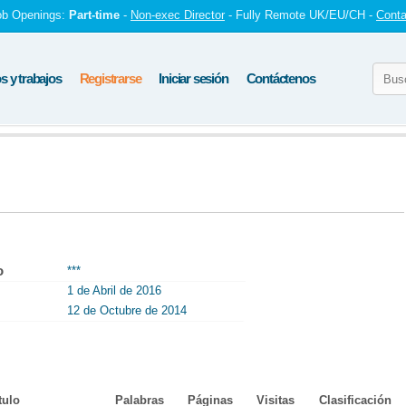
ob Openings:
Part-time
-
Non-exec Director
- Fully Remote UK/EU/CH -
Conta
 y trabajos
Registrarse
Iniciar sesión
Contáctenos
o
***
1 de Abril de 2016
12 de Octubre de 2014
tulo
Palabras
Páginas
Visitas
Clasificación