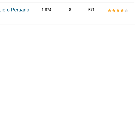
ciero Peruano
1.874
8
571