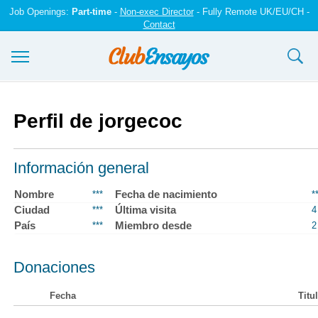
Job Openings:
Part-time
-
Non-exec Director
- Fully Remote UK/EU/CH -
Contact
Ensayos y trabajos
Perfil de jorgecoc
Registrarse
Iniciar sesión
Información general
Contáctenos
Nombre
Fecha de nacimiento
***
*
Ciudad
Última visita
***
4
País
Miembro desde
***
2
Donaciones
Fecha
Titu