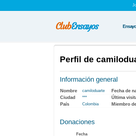
J
Ensayos
Perfil de camilodu
Información general
Nombre
Fecha de n
camiloduarte
Ciudad
Última visit
***
País
Miembro d
Colombia
Donaciones
Fecha