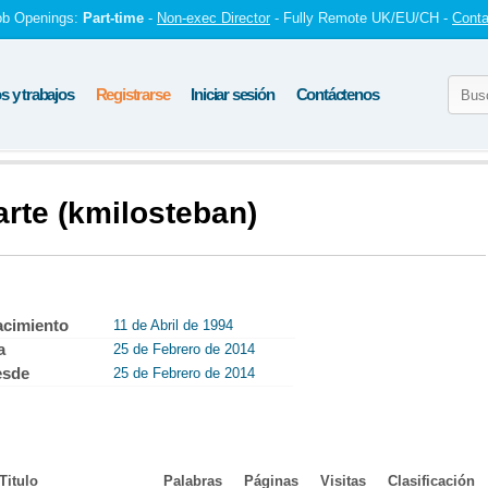
ob Openings:
Part-time
-
Non-exec Director
- Fully Remote UK/EU/CH -
Conta
 y trabajos
Registrarse
Iniciar sesión
Contáctenos
arte (kmilosteban)
acimiento
11 de Abril de 1994
a
25 de Febrero de 2014
esde
25 de Febrero de 2014
Titulo
Palabras
Páginas
Visitas
Clasificación