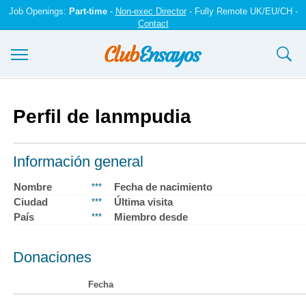
Job Openings:
Part-time
-
Non-exec Director
- Fully Remote UK/EU/CH -
Contact
Ensayos y trabajos
Perfil de lanmpudia
Registrarse
Iniciar sesión
Información general
Contáctenos
Nombre
Fecha de nacimiento
***
Ciudad
Última visita
***
País
Miembro desde
***
Donaciones
Fecha