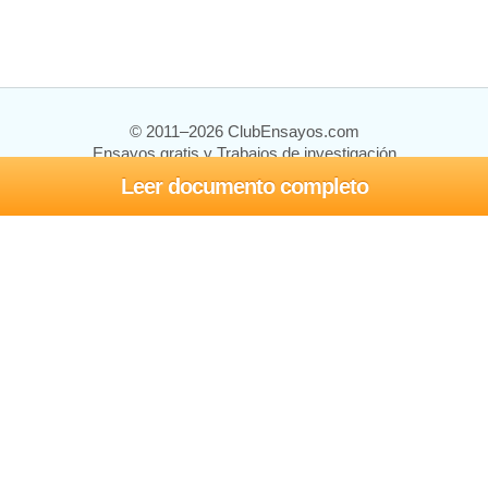
© 2011–2026 ClubEnsayos.com
Ensayos gratis y Trabajos de investigación
Leer documento completo
Ensayos y trabajos
Registrarse
Iniciar sesión
Ayuda
Contáctenos
Mapa del sitio
Política de privacidad