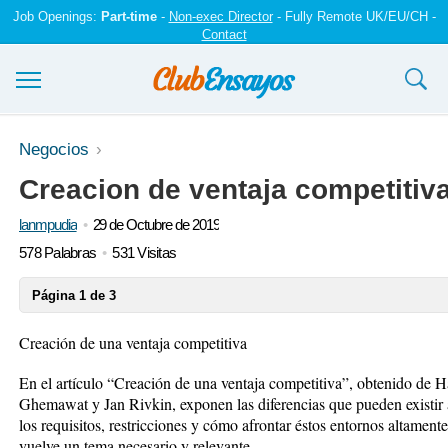
Job Openings:
Part-time
-
Non-exec Director
- Fully Remote UK/EU/CH -
Contact
Ensayos y trabajos
Negocios
Creacion de ventaja competitiv
Registrarse
lanmpudia
29 de Octubre de 2019
Iniciar sesión
578 Palabras
531 Visitas
Contáctenos
Página 1 de 3
Creación de una ventaja competitiva
En el artículo “Creación de una ventaja competitiva”, obtenido de 
Ghemawat y Jan Rivkin, exponen las diferencias que pueden existir al
los requisitos, restricciones y cómo afrontar éstos entornos altament
vuelve un tema necesario y relevante.