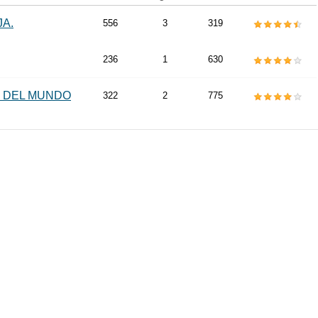
JA.
556
3
319
236
1
630
N DEL MUNDO
322
2
775