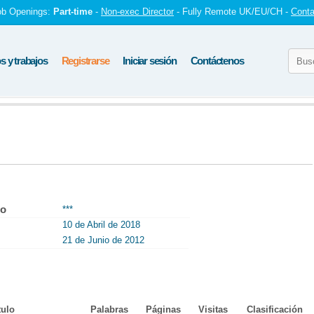
ob Openings:
Part-time
-
Non-exec Director
- Fully Remote UK/EU/CH -
Conta
 y trabajos
Registrarse
Iniciar sesión
Contáctenos
to
***
10 de Abril de 2018
21 de Junio de 2012
tulo
Palabras
Páginas
Visitas
Clasificación