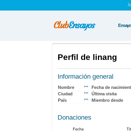
J
Ensayos
Perfil de linang
Información general
Nombre
Fecha de nacimien
***
Ciudad
Última visita
***
País
Miembro desde
***
Donaciones
Fecha
Ti