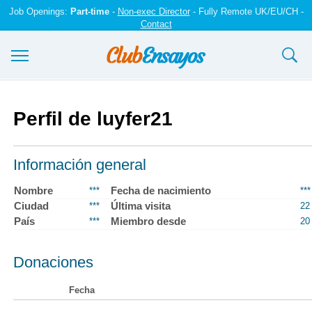
Job Openings:
Part-time
-
Non-exec Director
- Fully Remote UK/EU/CH -
Contact
Ensayos y trabajos
Perfil de luyfer21
Registrarse
Iniciar sesión
Información general
Contáctenos
Nombre
Fecha de nacimiento
***
***
Ciudad
Última visita
***
22
País
Miembro desde
***
20
Donaciones
Fecha