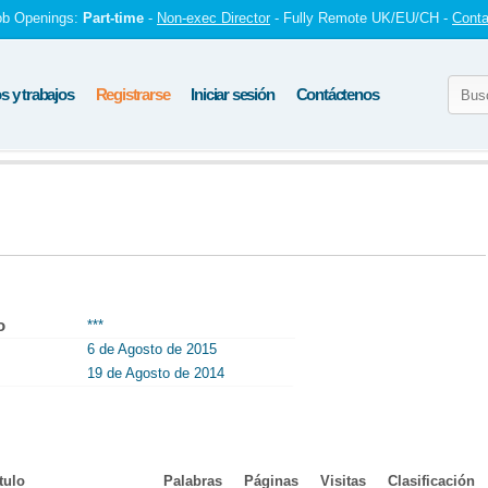
ob Openings:
Part-time
-
Non-exec Director
- Fully Remote UK/EU/CH -
Conta
 y trabajos
Registrarse
Iniciar sesión
Contáctenos
o
***
6 de Agosto de 2015
19 de Agosto de 2014
tulo
Palabras
Páginas
Visitas
Clasificación