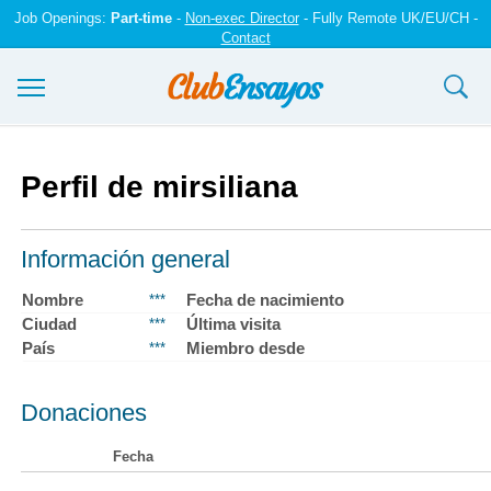
Job Openings:
Part-time
-
Non-exec Director
- Fully Remote UK/EU/CH -
Contact
Ensayos y trabajos
Perfil de mirsiliana
Registrarse
Iniciar sesión
Información general
Contáctenos
Nombre
Fecha de nacimiento
***
Ciudad
Última visita
***
País
Miembro desde
***
Donaciones
Fecha