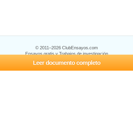
© 2011–2026 ClubEnsayos.com
Ensayos gratis y Trabajos de investigación
Leer documento completo
Ensayos y trabajos
Registrarse
Iniciar sesión
Ayuda
Contáctenos
Mapa del sitio