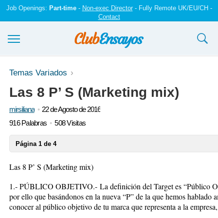
Job Openings:
Part-time
-
Non-exec Director
- Fully Remote UK/EU/CH -
Contact
Ensayos y trabajos
Temas Variados
Las 8 P’ S (Marketing mix)
Registrarse
mirsiliana
22 de Agosto de 2016
Iniciar sesión
916 Palabras
508 Visitas
Contáctenos
Página 1 de 4
Las 8 P’ S (Marketing mix)
1.- PÚBLICO OBJETIVO.-
La definición del Target es “Público O
por ello que basándonos en la nueva “P” de la que hemos hablado an
conocer al público objetivo de tu marca que representa a la empresa,