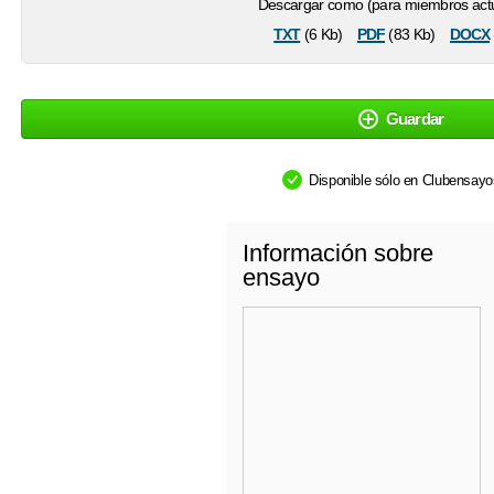
Descargar como (para miembros actu
txt
pdf
docx
(6 Kb)
(83 Kb)
Guardar
Disponible sólo en Clubensay
Información sobre
ensayo