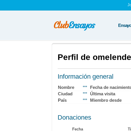
J
Ensayos
Perfil de omelend
Información general
Nombre
Fecha de nacimient
***
Ciudad
Última visita
***
País
Miembro desde
***
Donaciones
Fecha
T