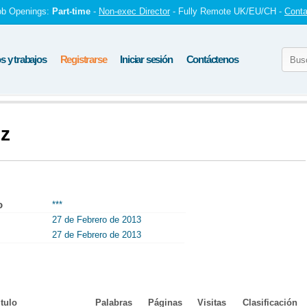
ob Openings:
Part-time
-
Non-exec Director
- Fully Remote UK/EU/CH -
Conta
 y trabajos
Registrarse
Iniciar sesión
Contáctenos
ez
o
***
27 de Febrero de 2013
27 de Febrero de 2013
itulo
Palabras
Páginas
Visitas
Clasificación