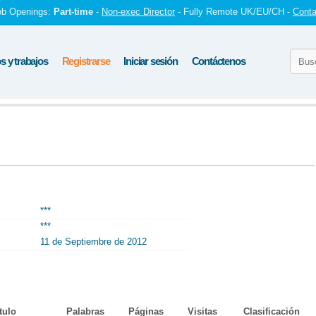
ob Openings:
Part-time
-
Non-exec Director
- Fully Remote UK/EU/CH -
Conta
 y trabajos
Registrarse
Iniciar sesión
Contáctenos
***
***
11 de Septiembre de 2012
tulo
Palabras
Páginas
Visitas
Clasificación