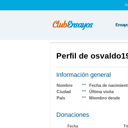
J
Ensayos
Perfil de osvaldo1
Información general
Nombre
Fecha de nacimien
***
Ciudad
Última visita
***
País
Miembro desde
***
Donaciones
Fecha
Ti