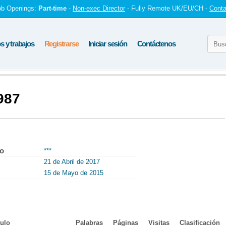
ob Openings:
Part-time
-
Non-exec Director
- Fully Remote UK/EU/CH -
Conta
 y trabajos
Registrarse
Iniciar sesión
Contáctenos
987
to
***
21 de Abril de 2017
15 de Mayo de 2015
tulo
Palabras
Páginas
Visitas
Clasificación