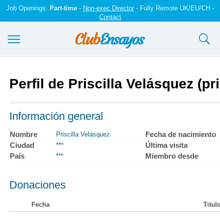
Job Openings:
Part-time
-
Non-exec Director
- Fully Remote UK/EU/CH -
Contact
Ensayos y trabajos
Perfil de Priscilla Velásquez (pr
Registrarse
Iniciar sesión
Información general
Contáctenos
Nombre
Fecha de nacimiento
Priscilla Velásquez
Ciudad
Última visita
***
País
Miembro desde
***
Donaciones
Fecha
Titul