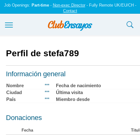
Job Openings:
Part-time
-
Non-exec Director
- Fully Remote UK/EU/CH -
Contact
Ensayos y trabajos
Perfil de stefa789
Registrarse
Iniciar sesión
Información general
Contáctenos
Nombre
Fecha de nacimiento
***
Ciudad
Última visita
***
País
Miembro desde
***
Donaciones
Fecha
Titu