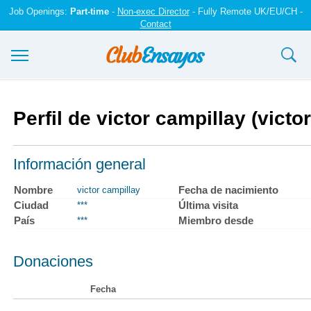
Job Openings:
Part-time
-
Non-exec Director
- Fully Remote UK/EU/CH -
Contact
Ensayos y trabajos
Perfil de victor campillay (victo
Registrarse
Iniciar sesión
Información general
Contáctenos
Nombre
Fecha de nacimiento
victor campillay
Ciudad
Última visita
***
País
Miembro desde
***
Donaciones
Fecha