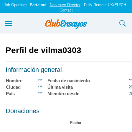
Job Openings:
Part-time
-
Non-exec Director
- Fully Remote UK/EU/CH -
Contact
Ensayos y trabajos
Perfil de vilma0303
Registrarse
Iniciar sesión
Información general
Contáctenos
Nombre
Fecha de nacimiento
***
**
Ciudad
Última visita
***
2
País
Miembro desde
***
2
Donaciones
Fecha