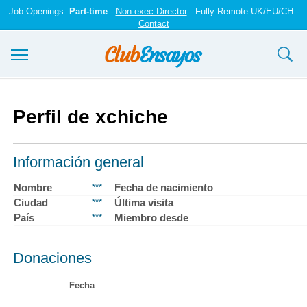
Job Openings:
Part-time
-
Non-exec Director
- Fully Remote UK/EU/CH -
Contact
Ensayos y trabajos
Perfil de xchiche
Registrarse
Iniciar sesión
Información general
Contáctenos
Nombre
Fecha de nacimiento
***
Ciudad
Última visita
***
País
Miembro desde
***
Donaciones
Fecha