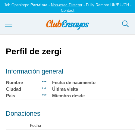
Job Openings:
Part-time
-
Non-exec Director
- Fully Remote UK/EU/CH -
Contact
Ensayos y trabajos
Perfil de zergi
Registrarse
Iniciar sesión
Información general
Contáctenos
Nombre
Fecha de nacimiento
***
Ciudad
Última visita
***
País
Miembro desde
***
Donaciones
Fecha