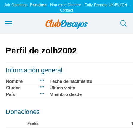
Job Openings:
Part-time
-
Non-exec Director
- Fully Remote UK/EU/CH -
Contact
Ensayos y trabajos
Perfil de zolh2002
Registrarse
Iniciar sesión
Información general
Contáctenos
Nombre
Fecha de nacimiento
***
Ciudad
Última visita
***
País
Miembro desde
***
Donaciones
Fecha
T