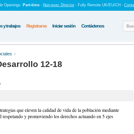
ob Openings:
Part-time
-
Non-exec Director
- Fully Remote UK/EU/CH -
Conta
 y trabajos
Registrarse
Iniciar sesión
Contáctenos
ciales
esarrollo 12-18
s
trategias que eleven la calidad de vida de la población mediante
d respetando y promoviendo los derechos actuando en 5 ejes